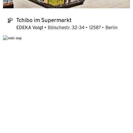
Tchibo im Supermarkt
tchibo_logo
EDEKA Voigt
Bölschestr. 32-34
12587
Berlin