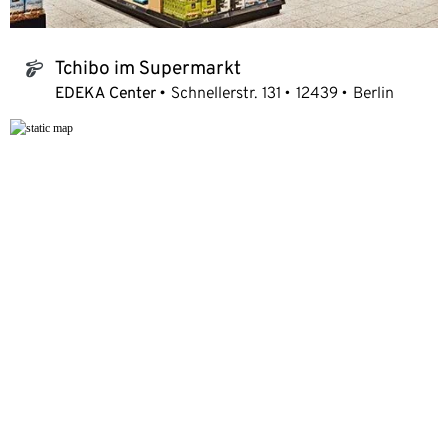
Tchibo im Supermarkt
tchibo_logo
EDEKA Center
Schnellerstr. 131
12439
Berlin