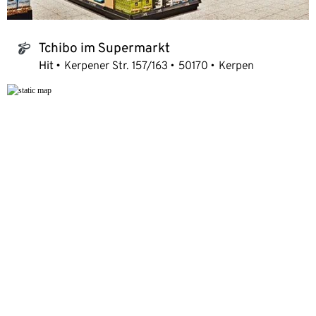
Tchibo im Supermarkt
tchibo_logo
Hit
Kerpener Str. 157/163
50170
Kerpen