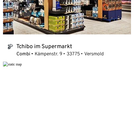
Tchibo im Supermarkt
tchibo_logo
Combi
Kämpenstr. 9
33775
Versmold