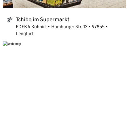
Tchibo im Supermarkt
tchibo_logo
EDEKA Kühhirt
Homburger Str. 13
97855
Lengfurt