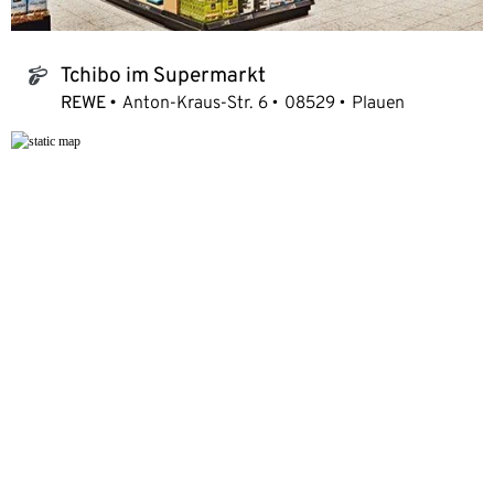
Tchibo im Supermarkt
tchibo_logo
REWE
Anton-Kraus-Str. 6
08529
Plauen