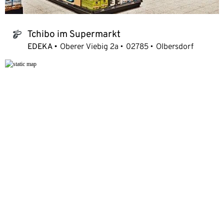
Tchibo im Supermarkt
tchibo_logo
EDEKA
Oberer Viebig 2a
02785
Olbersdorf