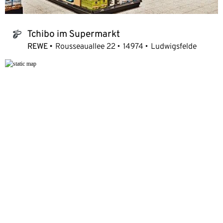
Tchibo im Supermarkt
tchibo_logo
REWE
Rousseauallee 22
14974
Ludwigsfelde