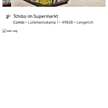
Tchibo im Supermarkt
tchibo_logo
Combi
Lütemannskamp 1
49838
Lengerich