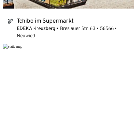
Tchibo im Supermarkt
tchibo_logo
EDEKA Kreuzberg
Breslauer Str. 63
56566
Neuwied