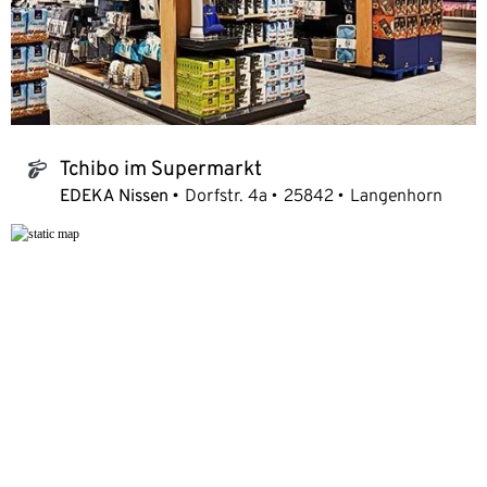
Tchibo im Supermarkt
tchibo_logo
EDEKA Nissen
Dorfstr. 4a
25842
Langenhorn