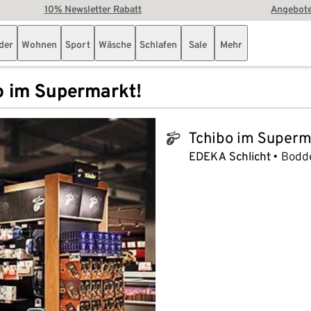
10% Newsletter Rabatt
Angebote
der
Wohnen
Sport
Wäsche
Schlafen
Sale
Mehr
o im Supermarkt!
Tchibo im Superm
tchibo_logo
EDEKA Schlicht
Bodde