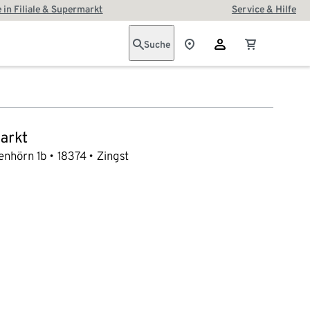
 in Filiale & Supermarkt
Service & Hilfe
Suche
arkt
nhörn 1b
18374
Zingst