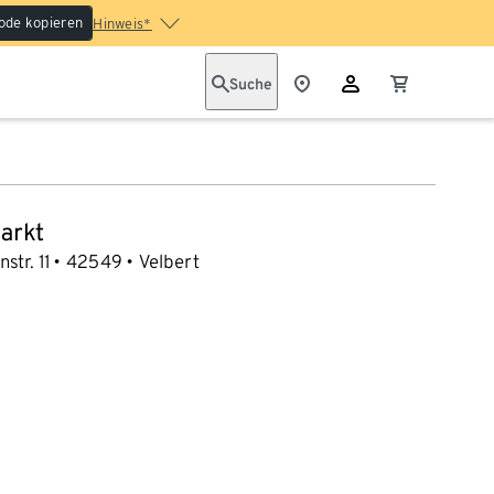
ode kopieren
Hinweis*
Suche
arkt
str. 11
42549
Velbert