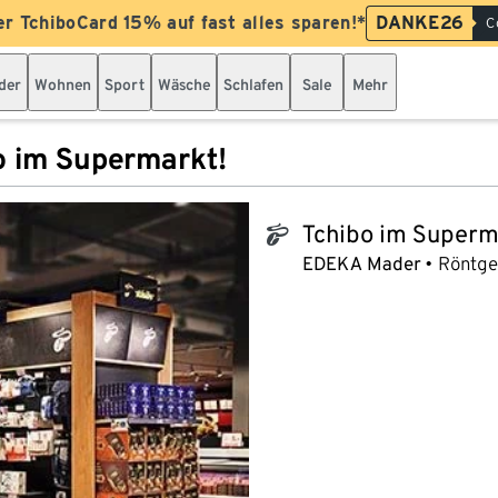
er TchiboCard 15% auf fast alles sparen!*
DANKE26
C
der
Wohnen
Sport
Wäsche
Schlafen
Sale
Mehr
o im Supermarkt!
Tchibo im Superm
tchibo_logo
EDEKA Mader
Röntgen