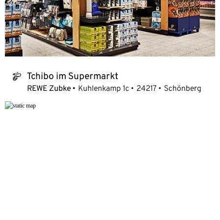
Tchibo im Supermarkt
tchibo_logo
REWE Zubke
Kuhlenkamp 1c
24217
Schönberg