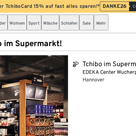
er TchiboCard 15% auf fast alles sparen!*
DANKE26
C
der
Wohnen
Sport
Wäsche
Schlafen
Sale
Mehr
o im Supermarkt!
Tchibo im Superm
tchibo_logo
EDEKA Center Wucher
Hannover