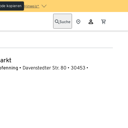
ode kopieren
Hinweis*
Suche
arkt
pfenning
Davenstedter Str. 80
30453