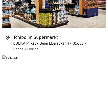
Tchibo im Supermarkt
tchibo_logo
EDEKA Plikat
Beim Eberacker 4
35633
Lahnau-Dorlar