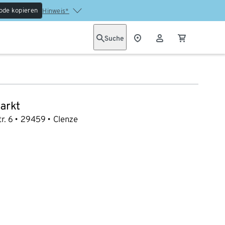
ode kopieren
Hinweis*
Suche
arkt
r. 6
29459
Clenze