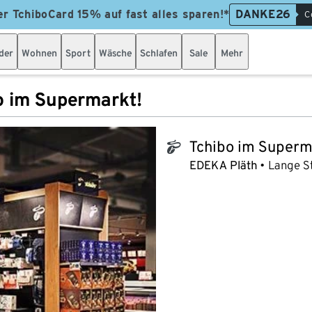
er TchiboCard 15% auf fast alles sparen!*
DANKE26
C
der
Wohnen
Sport
Wäsche
Schlafen
Sale
Mehr
o im Supermarkt!
Tchibo im Superm
tchibo_logo
EDEKA Pläth
Lange St