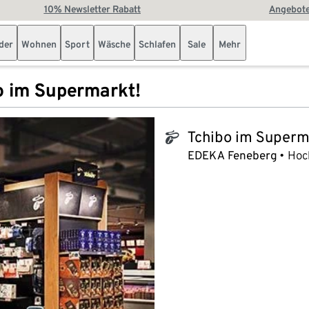
10% Newsletter Rabatt
Angebote
der
Wohnen
Sport
Wäsche
Schlafen
Sale
Mehr
o im Supermarkt!
Tchibo im Superm
tchibo_logo
EDEKA Feneberg
Hoch