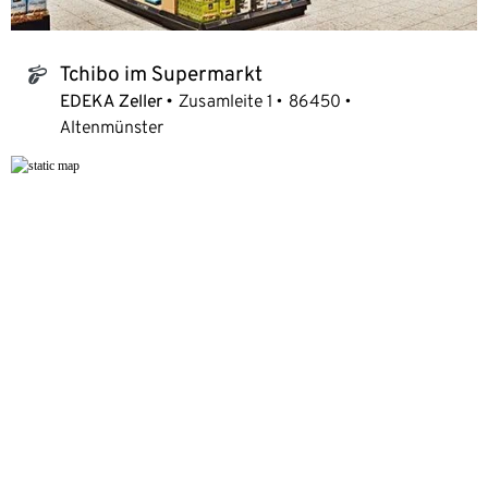
Tchibo im Supermarkt
tchibo_logo
EDEKA Zeller
Zusamleite 1
86450
Altenmünster