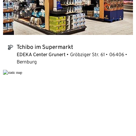
Tchibo im Supermarkt
tchibo_logo
EDEKA Center Grunert
Gröbziger Str. 61
06406
Bernburg