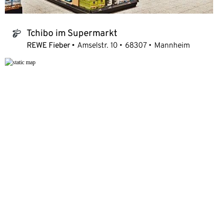
Tchibo im Supermarkt
tchibo_logo
REWE Fieber
Amselstr. 10
68307
Mannheim