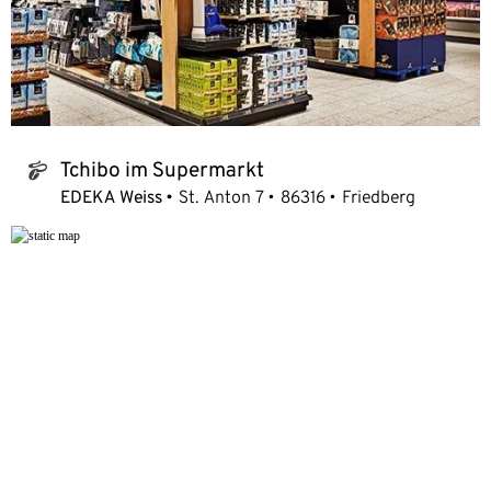
Tchibo im Supermarkt
tchibo_logo
EDEKA Weiss
St. Anton 7
86316
Friedberg