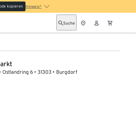
ode kopieren
Hinweis*
Suche
arkt
Ostlandring 6
31303
Burgdorf