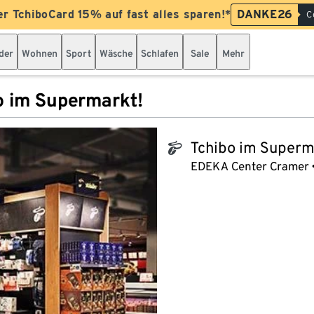
er TchiboCard 15% auf fast alles sparen!*
DANKE26
C
der
Wohnen
Sport
Wäsche
Schlafen
Sale
Mehr
o im Supermarkt!
Tchibo im Superm
tchibo_logo
EDEKA Center Cramer