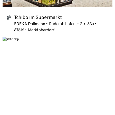
Tchibo im Supermarkt
tchibo_logo
EDEKA Dallmann
Ruderatshofener Str. 83a
87616
Marktoberdorf