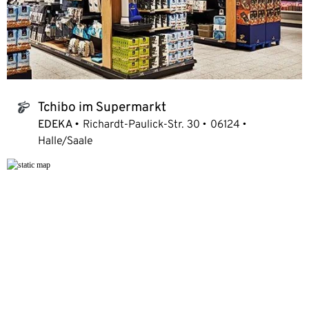
Tchibo im Supermarkt
tchibo_logo
EDEKA
Richardt-Paulick-Str. 30
06124
Halle/Saale