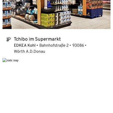
Tchibo im Supermarkt
tchibo_logo
EDKEA Kohl
Bahnhofstraße 2
93086
Wörth A.D.Donau