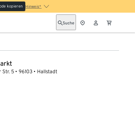
ode kopieren
Hinweis*
Suche
arkt
 Str. 5
96103
Hallstadt