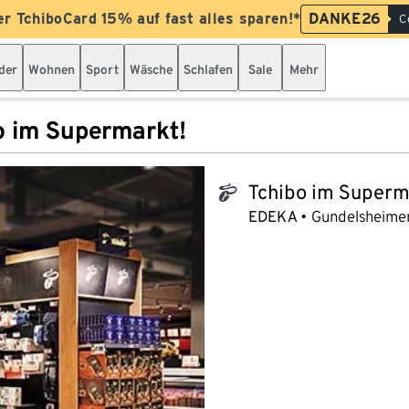
er TchiboCard 15% auf fast alles sparen!*
DANKE26
C
der
Wohnen
Sport
Wäsche
Schlafen
Sale
Mehr
o im Supermarkt!
Tchibo im Superm
tchibo_logo
EDEKA
Gundelsheimer