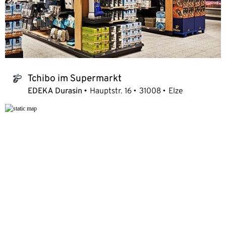
Tchibo im Supermarkt
tchibo_logo
EDEKA Durasin
Hauptstr. 16
31008
Elze