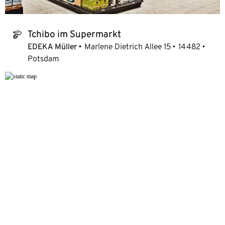
Tchibo im Supermarkt
tchibo_logo
EDEKA Müller
Marlene Dietrich Allee 15
14482
Potsdam