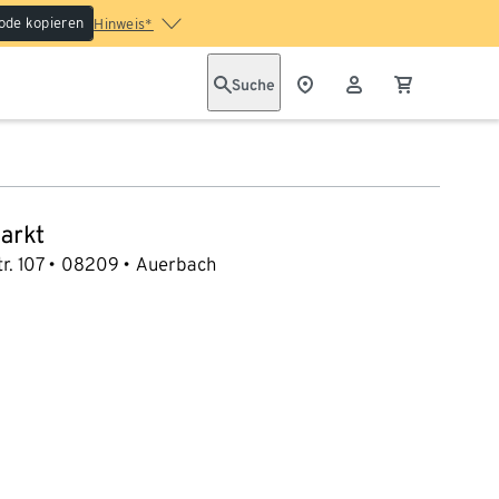
ode kopieren
Hinweis*
Suche
arkt
r. 107
08209
Auerbach