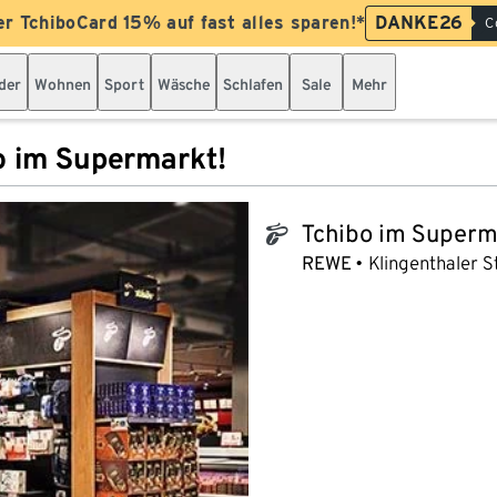
er TchiboCard 15% auf fast alles sparen!*
DANKE26
C
der
Wohnen
Sport
Wäsche
Schlafen
Sale
Mehr
o im Supermarkt!
Tchibo im Superm
tchibo_logo
REWE
Klingenthaler St