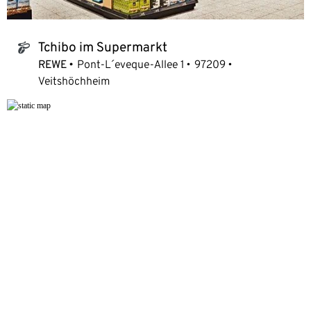
Tchibo im Supermarkt
tchibo_logo
REWE
Pont-L´eveque-Allee 1
97209
Veitshöchheim