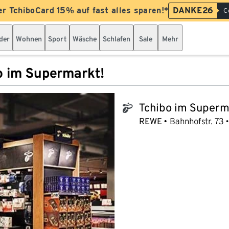
er TchiboCard 15% auf fast alles sparen!*
DANKE26
C
der
Wohnen
Sport
Wäsche
Schlafen
Sale
Mehr
o im Supermarkt!
Tchibo im Superm
tchibo_logo
REWE
Bahnhofstr. 73