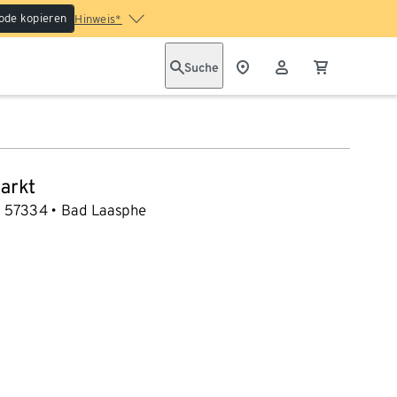
ode kopieren
Hinweis*
Suche
arkt
57334
Bad Laasphe