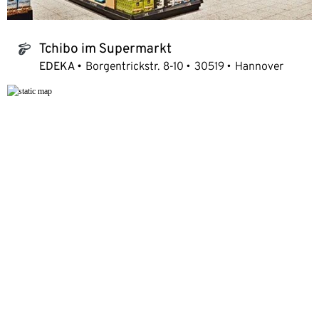
Tchibo im Supermarkt
tchibo_logo
EDEKA
Borgentrickstr. 8-10
30519
Hannover