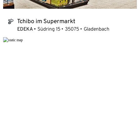
Tchibo im Supermarkt
tchibo_logo
EDEKA
Südring 15
35075
Gladenbach