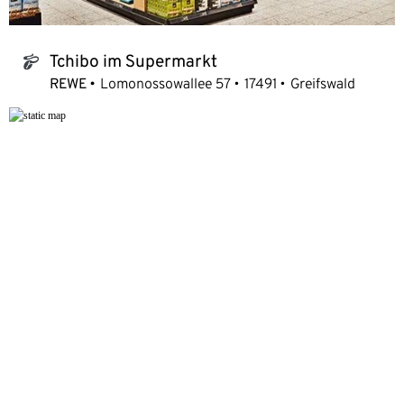
Tchibo im Supermarkt
tchibo_logo
REWE
Lomonossowallee 57
17491
Greifswald