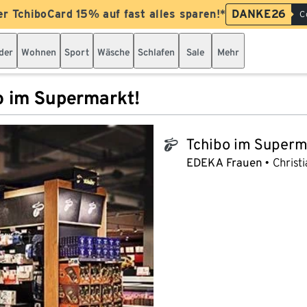
er TchiboCard 15% auf fast alles sparen!*
DANKE26
C
der
Wohnen
Sport
Wäsche
Schlafen
Sale
Mehr
o im Supermarkt!
Tchibo im Superm
tchibo_logo
EDEKA Frauen
Christ