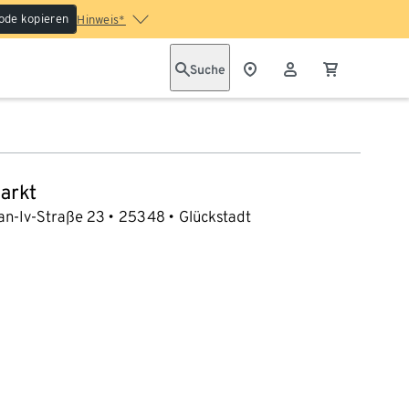
ode kopieren
Hinweis*
Suche
arkt
ian-Iv-Straße 23
25348
Glückstadt