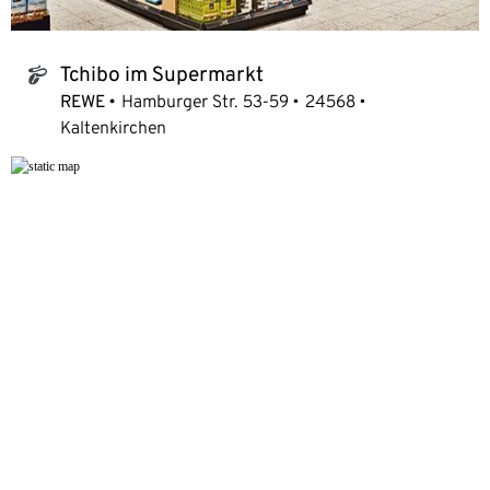
Tchibo im Supermarkt
tchibo_logo
REWE
Hamburger Str. 53-59
24568
Kaltenkirchen