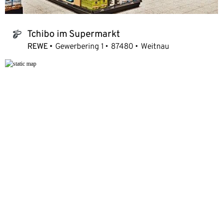
Tchibo im Supermarkt
tchibo_logo
REWE
Gewerbering 1
87480
Weitnau