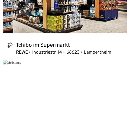
Tchibo im Supermarkt
tchibo_logo
REWE
Industriestr. 14
68623
Lampertheim