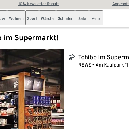
10% Newsletter Rabatt
Angebote
der
Wohnen
Sport
Wäsche
Schlafen
Sale
Mehr
o im Supermarkt!
Tchibo im Superm
tchibo_logo
REWE
Am Kaufpark 11