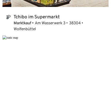
Tchibo im Supermarkt
tchibo_logo
Marktkauf
Am Wasserwerk 3
38304
Wolfenbüttel