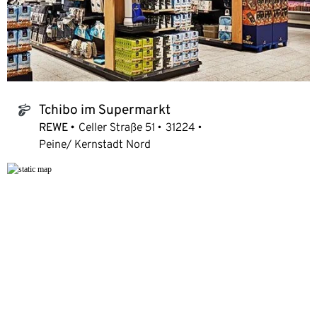
Tchibo im Supermarkt
tchibo_logo
REWE
Celler Straße 51
31224
Peine/ Kernstadt Nord