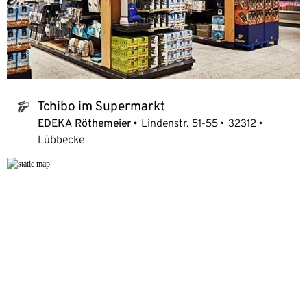
Tchibo im Supermarkt
tchibo_logo
EDEKA Röthemeier
Lindenstr. 51-55
32312
Lübbecke