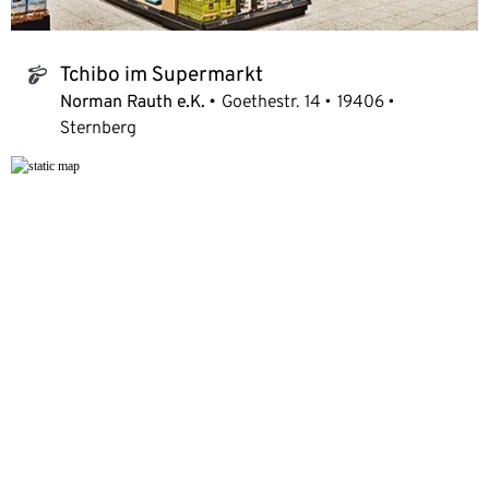
Tchibo im Supermarkt
tchibo_logo
Norman Rauth e.K.
Goethestr. 14
19406
Sternberg