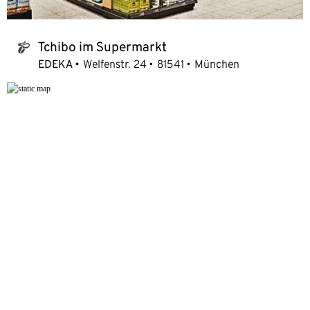
Tchibo im Supermarkt
tchibo_logo
EDEKA
Welfenstr. 24
81541
München