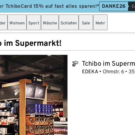
er TchiboCard 15% auf fast alles sparen!*
DANKE26
C
der
Wohnen
Sport
Wäsche
Schlafen
Sale
Mehr
o im Supermarkt!
Tchibo im Superm
tchibo_logo
EDEKA
Ohmstr. 6
35