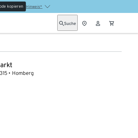
ode kopieren
Hinweis*
Suche
arkt
315
Homberg