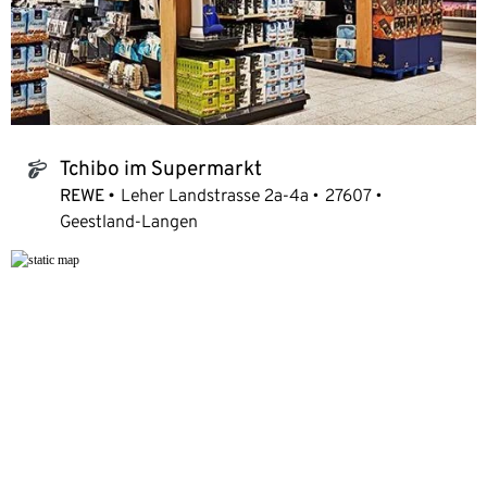
Tchibo im Supermarkt
tchibo_logo
REWE
Leher Landstrasse 2a-4a
27607
Geestland-Langen