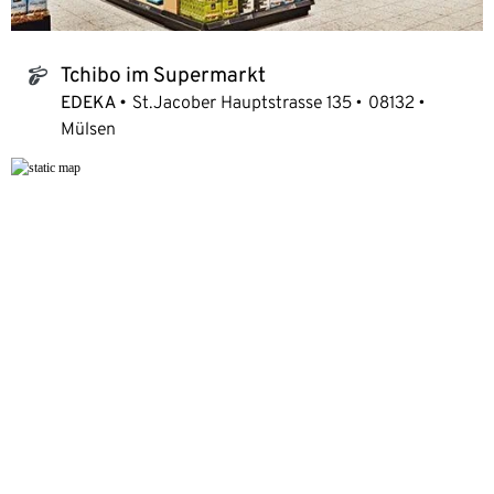
Tchibo im Supermarkt
tchibo_logo
EDEKA
St.Jacober Hauptstrasse 135
08132
Mülsen