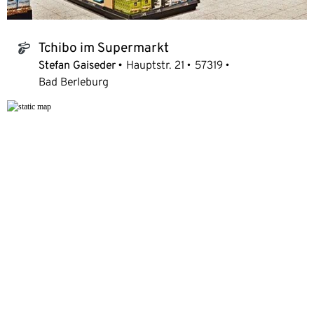
Tchibo im Supermarkt
tchibo_logo
Stefan Gaiseder
Hauptstr. 21
57319
Bad Berleburg