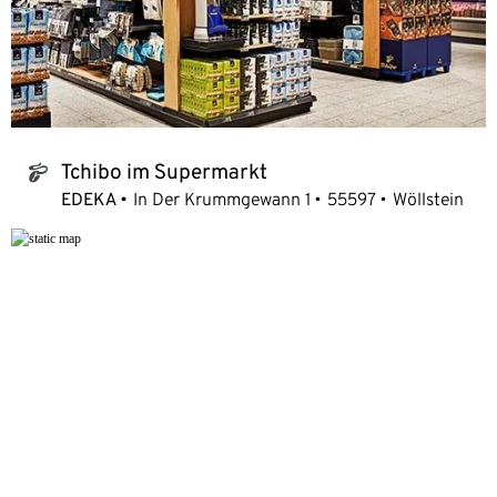
Tchibo im Supermarkt
tchibo_logo
EDEKA
In Der Krummgewann 1
55597
Wöllstein